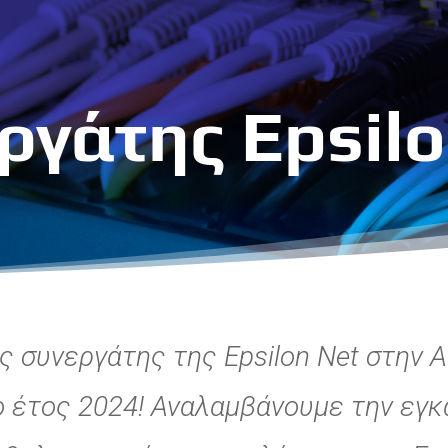
ργάτης Epsil
ς συνεργάτης της Epsilon Net στην Α
ο έτος 2024! Αναλαμβάνουμε την εγκ