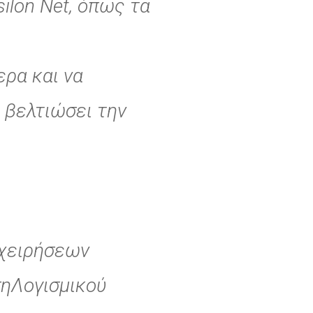
ilon Net, όπως τα
ερα και να
 βελτιώσει την
ιχειρήσεων
σηΛογισμικού