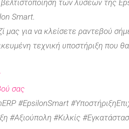
 βελτιστοποίηση των λύσεων της Eps
lon Smart.
ί μας για να κλείσετε ραντεβού σήμ
ικευμένη τεχνική υποστήριξη που θα
ν
βού σας
onERP #EpsilonSmart #ΥποστήριξηΕπ
ξη #Αξιούπολη #Κιλκίς #Εγκατάστα