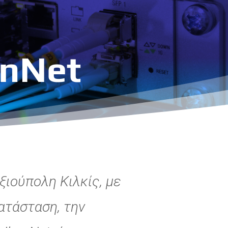
onNet
ξιούπολη Κιλκίς, με
ατάσταση, την