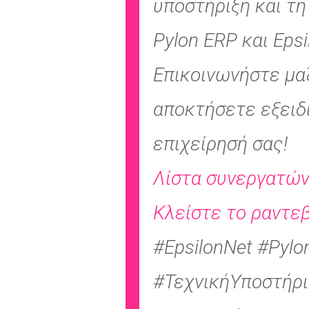
υποστήριξη και τη
Pylon ERP και Epsi
Επικοινωνήστε μαζ
αποκτήσετε εξειδ
επιχείρησή σας!
Λίστα συνεργατώ
Κλείστε το ραντε
#EpsilonNet #Pyl
#ΤεχνικήΥποστήρι